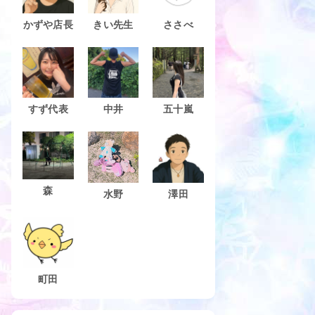
かずや店長
きい先生
ささべ
すず代表
中井
五十嵐
森
水野
澤田
町田