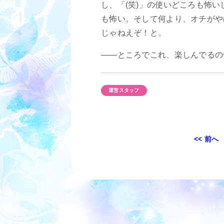
し、「(笑)」の使いどころも怖
も怖い。そして何より、オチがや
じゃねえぞ！と。
――ところでこれ、楽しんでるの
運営スタッフ
投
<< 前へ
稿
ナ
ビ
ゲ
ー
シ
ョ