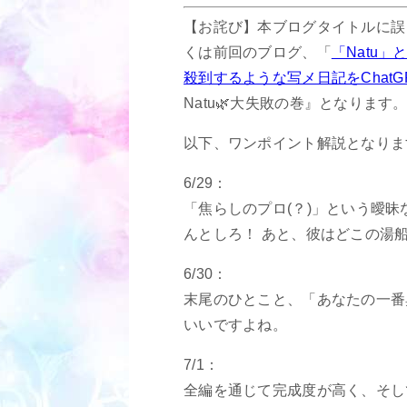
【お詫び】本ブログタイトルに誤
くは前回のブログ、「
「Natu
殺到するような写メ日記をChat
Natu🌿大失敗の巻』となりま
以下、ワンポイント解説となりま
6/29：
「焦らしのプロ(？)」という曖
んとしろ！ あと、彼はどこの湯
6/30：
末尾のひとこと、「あなたの一番
いいですよね。
7/1：
全編を通じて完成度が高く、そし