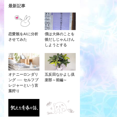
最新記事
恋愛観をAIに分析
僕は大体のことを
させてみた
後だしじゃんけん
しようとする
オナニーロンダリ
五反田なかよし倶
ング ── セルフプ
楽部～前編～
レジャーという言
葉狩り