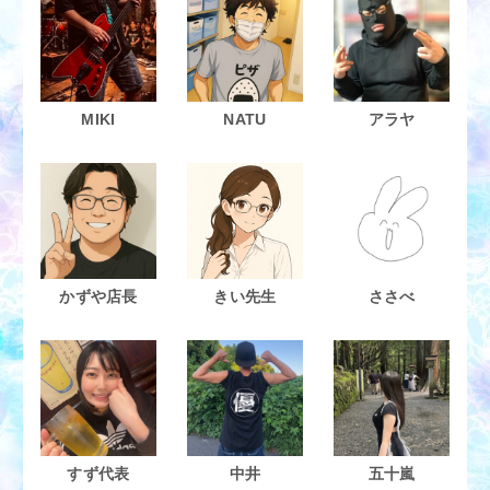
MIKI
NATU
アラヤ
かずや店長
きい先生
ささべ
すず代表
中井
五十嵐