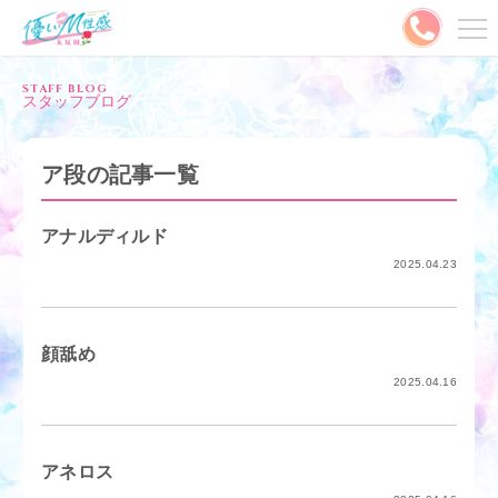
メニュー
STAFF BLOG
スタッフブログ
MENU
ご予約はこちら
ア段の記事一覧
出勤情報
キャスト
アナルディルド
2025.04.23
料金システム
写メ日記
割引情報
ランキング
顔舐め
2025.04.16
口コミ
コスプレ
動画
やさMとは？
アネロス