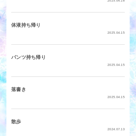
2025.04.16
アクセス
M性感適正診断
M性感用語集
スタッフブログ
体液持ち帰り
女性求人
男性求人
2025.04.15
パンツ持ち帰り
2025.04.15
落書き
2025.04.15
散歩
2024.07.13