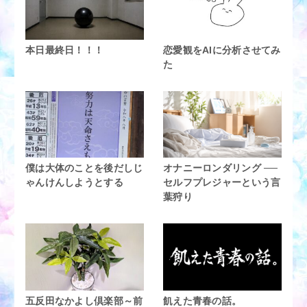
本日最終日！！！
恋愛観をAIに分析させてみ
た
僕は大体のことを後だしじ
オナニーロンダリング ──
ゃんけんしようとする
セルフプレジャーという言
葉狩り
五反田なかよし倶楽部～前
飢えた青春の話。