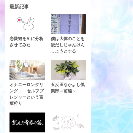
最新記事
恋愛観をAIに分析
僕は大体のことを
させてみた
後だしじゃんけん
しようとする
オナニーロンダリ
五反田なかよし倶
ング ── セルフプ
楽部～前編～
レジャーという言
葉狩り