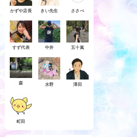
かずや店長
きい先生
ささべ
すず代表
中井
五十嵐
森
水野
澤田
町田