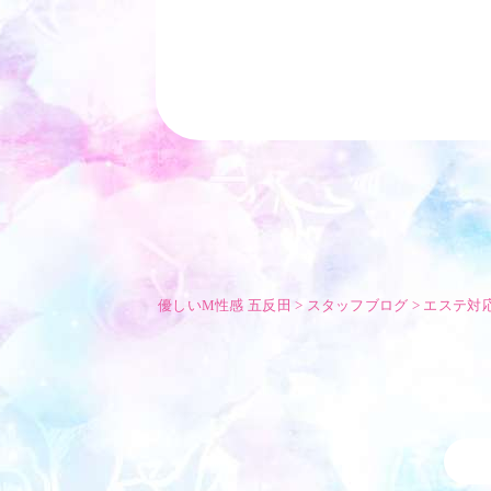
優しいM性感 五反田
>
スタッフブログ
>
エステ対