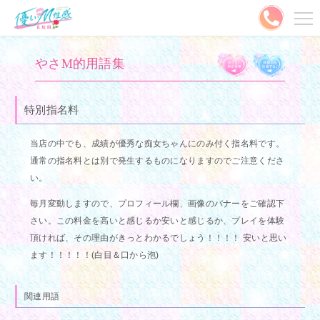
メニュー
やさM的用語集
MENU
ご予約はこちら
特別指名料
当店の中でも、成績が優秀な痴女ちゃんにのみ付く指名料です。
出勤情報
キャスト
通常の指名料とは別で発生するものになりますのでご注意くださ
い。
料金システム
写メ日記
毎月変動しますので、プロフィール欄、画像のバナーをご確認下
割引情報
ランキング
さい。この料金を高いと感じるか安いと感じるか、プレイを体験
頂ければ、その理由がきっとわかるでしょう！！！！ 安いと思い
口コミ
コスプレ
ます！！！！！(白目＆口から泡)
動画
やさMとは？
関連用語