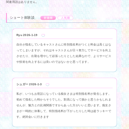
アクセス
M性感適正診断
関連用語はありません。
M性感用語集
スタッフブログ
ショート体験談
新着順
人気順
女性求人
男性求人
Ryu
2026-1-19
自分が指名しているキャストさんに特別指名料がつくと料金は高くはな
ってしまいますが、それはキャストさんが日々努力してサービスを向上
させたり、出勤を増やして頑張ったりとした結果なので、よりサービス
や技術を向上するには良いのではないかと思ってます。
シュガー
2026-1-3
私が、いつもお世話になっている痴女さまは特別指名料が発生します。
初めて指名した時からそうでした。割高になって損かと思うかもしれま
せんが、魅力との比例関係ですからあった方がいいと思います。痴女さ
まが一時的に休養して、特別指名料が下がったりした時は超ラッキーで
す。絶対会いに行きます