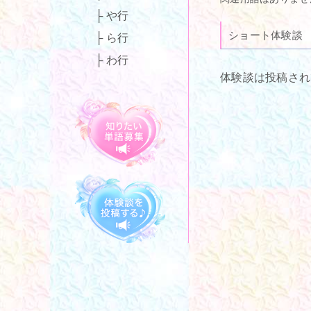
や行
ショート体験談
ら行
わ行
体験談は投稿され