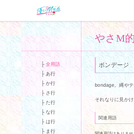
やさM
全用語
ボンデージ
あ行
か行
bondage。
さ行
それなりに見かけ
た行
な行
関連用語
は行
ま行
関連用語はありませ