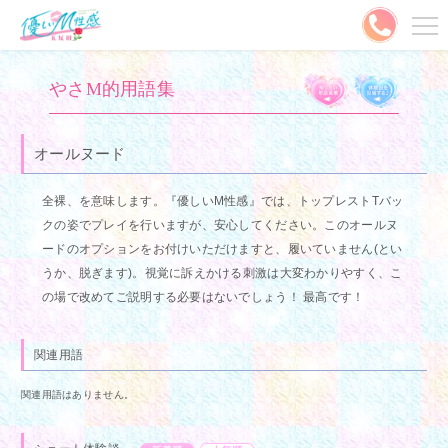
メニュー
やさM的用語集
MENU
ご予約はこちら
オールヌード
全裸、を意味します。『優しいM性感』では、トップレストTバッ
出勤情報
キャスト
クの姿でプレイを行いますが、安心してください。このオールヌ
ードのオプションをお付けいただけますと、履いていません(とい
料金システム
写メ日記
うか、脱ぎます)。視覚に訴えかける刺激は大変わかりやすく、こ
の場で改めてご説明する必要はないでしょう！ 最高です！
割引情報
ランキング
口コミ
コスプレ
関連用語
関連用語はありません。
動画
やさMとは？