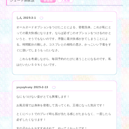
ショート体験談
新着順
人気順
アクセス
M性感適正診断
M性感用語集
スタッフブログ
しん
2025-3-1
オールヌードオプションをつけたことによる、密着洗体。これが私にと
女性求人
男性求人
っての最大快感になります。ならば必ずこのオプションをつけるのかと
いうと、そうでもないのです。序盤に最大快感がきてしまうことによ
る。時間配分の難しさ。コスプレとの相性の悪さ。かっこいい下着をす
ぐに脱いでしまうもったいなさ。
これらを考慮しながら、毎回予約のたびに迷うことになるのです。私
はだいたい５０％くらいです。
yuyuykuny
2025-2-13
なにもつけない姿がとても興奮します！
お風呂場では身体を密着して洗ってくれ、王様になった気分です！
とくにベットでのプレイ時も肌が当たる感じがたまらなく、一度したら
必ずしたくなります！
女の子からもおすすめされて、やってよかったです！