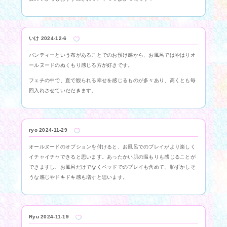
いけ
2024-12-6
パンティーという布があることでのお預け感から、お風呂ではやはりオ
ールヌードのぬくもり感じる方が好きです。
フェチの中で、直で観られる幸せを感じるものが多々あり、高くとも毎
回入れさせていだだきます。
ryo
2024-11-29
オールヌードのオプションを付けると、お風呂でのプレイがより楽しく
イチャイチャできると思います。あったかい肌の温もりも感じることが
できますし、お風呂だけでなくベッドでのプレイも含めて、恥ずかしそ
うな感じやドキドキ感も増すと思います。
Ryu
2024-11-19