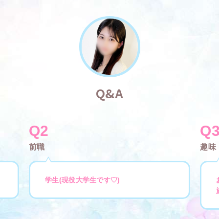
Q&A
Q2
Q
前職
趣味
学生(現役大学生です♡)