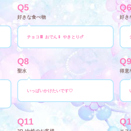
Q5
Q
好きな食べ物
好き
チョコ🍫 おでん🍢 やきとり🍗
Q8
Q
聖水
得意
いっぱいかけたいです♡
Q11
Q1