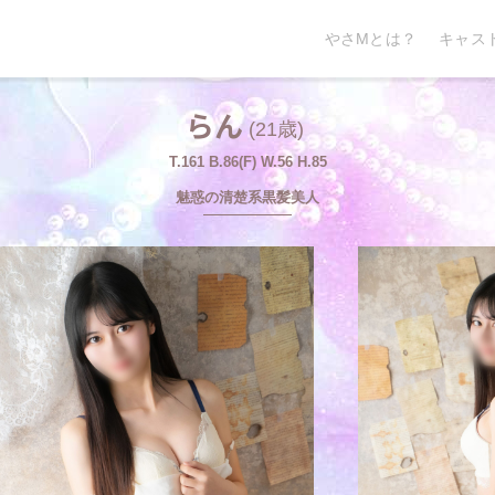
やさMとは？
キャス
らん
(21歳)
T.161 B.86(F) W.56 H.85
魅惑の清楚系黒髪美人