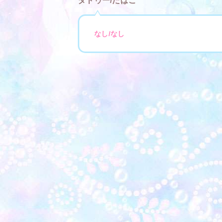
タトゥー/たばこ
なし/なし