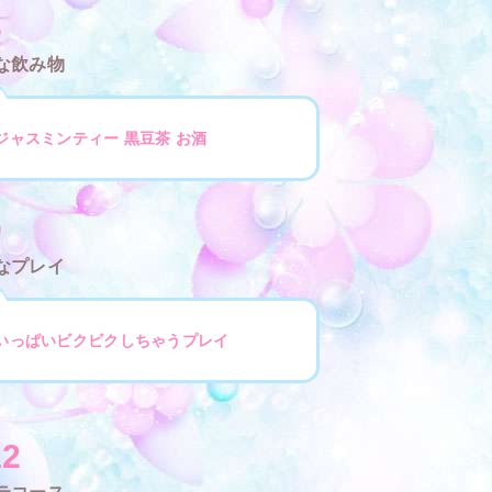
6
な飲み物
ジャスミンティー 黒豆茶 お酒
9
なプレイ
いっぱいビクビクしちゃうプレイ
2