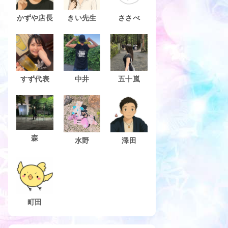
かずや店長
きい先生
ささべ
すず代表
中井
五十嵐
森
水野
澤田
町田