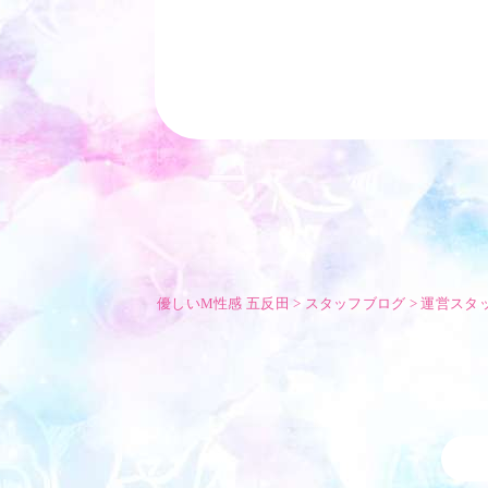
優しいM性感 五反田
>
スタッフブログ
>
運営スタ