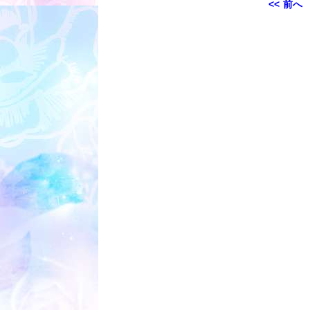
投
<< 前へ
稿
ナ
ビ
ゲ
ー
シ
ョ
ン