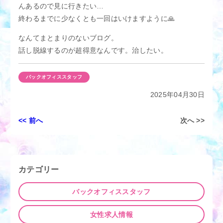
んあるので見に行きたい…
終わるまでに少なくとも一回はいけますように🙏
なんてまとまりのないブログ。
話し脱線するのが超得意なんです。治したい。
バックオフィススタッフ
2025年04月30日
投
<< 前へ
次へ >>
稿
ナ
ビ
ゲ
カテゴリー
ー
シ
バックオフィススタッフ
ョ
ン
女性求人情報