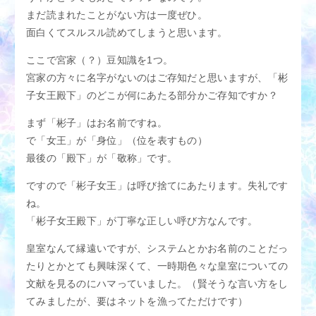
アクセス
M性感適正診断
まだ読まれたことがない方は一度ぜひ。
面白くてスルスル読めてしまうと思います。
M性感用語集
スタッフブログ
ここで宮家（？）豆知識を1つ。
女性求人
男性求人
宮家の方々に名字がないのはご存知だと思いますが、「彬
子女王殿下」のどこが何にあたる部分かご存知ですか？
まず「彬子」はお名前ですね。
で「女王」が「身位」（位を表すもの）
最後の「殿下」が「敬称」です。
ですので「彬子女王」は呼び捨てにあたります。失礼です
ね。
「彬子女王殿下」が丁寧な正しい呼び方なんです。
皇室なんて縁遠いですが、システムとかお名前のことだっ
たりとかとても興味深くて、一時期色々な皇室についての
文献を見るのにハマっていました。（賢そうな言い方をし
てみましたが、要はネットを漁ってただけです）