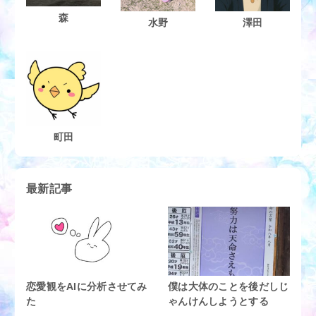
森
水野
澤田
町田
最新記事
恋愛観をAIに分析させてみ
僕は大体のことを後だしじ
た
ゃんけんしようとする