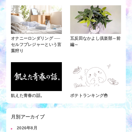
オナニーロンダリング ──
五反田なかよし倶楽部～前
セルフプレジャーという言
編～
葉狩り
飢えた青春の話。
ポテトランキング🍟
月別アーカイブ
2026年8月