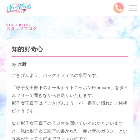
メニュー
STAFF BLOG
スタッフブログ
MENU
ご予約はこちら
知的好奇心
出勤情報
キャスト
by
水野
ごきげんよう、バックオフィスの水野です。
料金システム
写メ日記
「彬子女王殿下のオールナイトニッポンPremium」をタイ
割引情報
ランキング
ムフリーで聞きながらお送りいたします。
彬子女王殿下は「ごきげんよう」が一番言い慣れたご挨拶
口コミ
コスプレ
だそうです。
なぜ彬子女王殿下のラジオを聞いているのかといいます
動画
やさMとは？
と、私は彬子女王殿下の書かれた「赤と青のガウン」とい
う本がとっても好きでファンなのです。