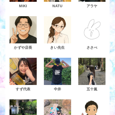
MIKI
NATU
アラヤ
かずや店長
きい先生
ささべ
すず代表
中井
五十嵐