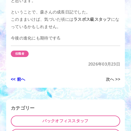
と思います。
ということで、森さんの成長日記でした。
このままいけば、気づいた頃には
ラスボス級スタッフ
にな
っているかもしれません。
今後の進化にも期待です💪
役職者
2026年03月23日
投
<< 前へ
次へ >>
稿
ナ
ビ
ゲ
カテゴリー
ー
シ
バックオフィススタッフ
ョ