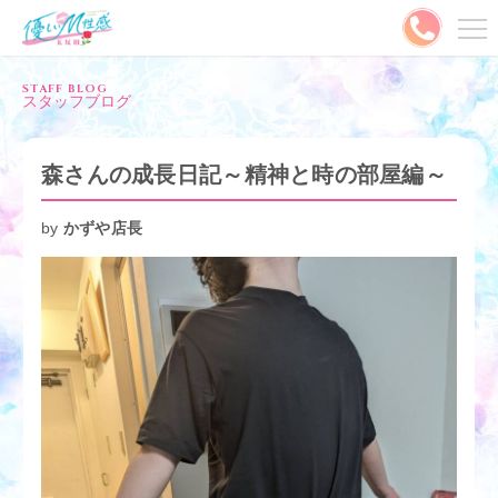
メニュー
STAFF BLOG
スタッフブログ
MENU
ご予約はこちら
森さんの成長日記～精神と時の部屋編～
出勤情報
キャスト
by
かずや店長
料金システム
写メ日記
割引情報
ランキング
口コミ
コスプレ
動画
やさMとは？