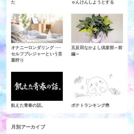
た
ゃんけんしようとする
オナニーロンダリング ──
五反田なかよし倶楽部～前
セルフプレジャーという言
編～
葉狩り
飢えた青春の話。
ポテトランキング🍟
月別アーカイブ