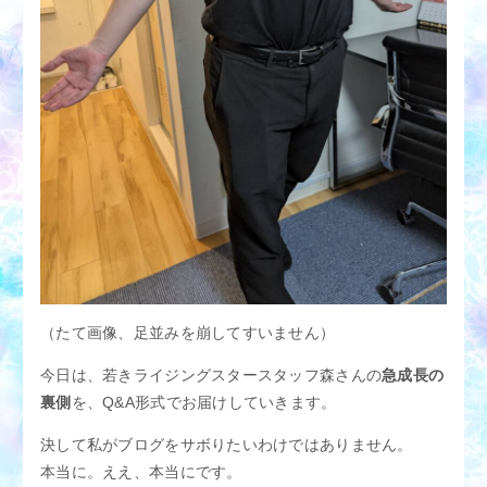
アクセス
M性感適正診断
M性感用語集
スタッフブログ
女性求人
男性求人
（たて画像、足並みを崩してすいません）
今日は、若きライジングスタースタッフ森さんの
急成長の
裏側
を、Q&A形式でお届けしていきます。
決して私がブログをサボりたいわけではありません。
本当に。ええ、本当にです。