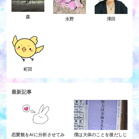
森
水野
澤田
町田
最新記事
恋愛観をAIに分析させてみ
僕は大体のことを後だしじ