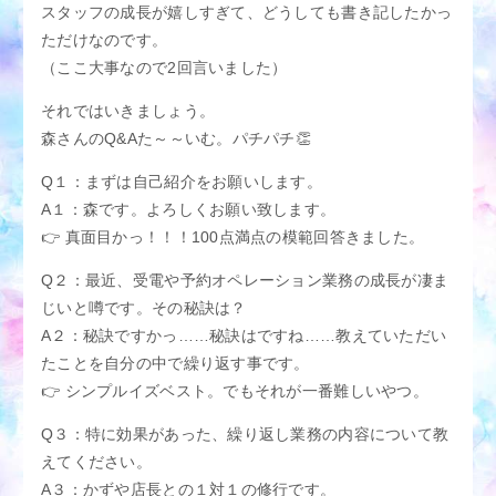
スタッフの成長が嬉しすぎて、どうしても書き記したかっ
ただけなのです。
（ここ大事なので2回言いました）
それではいきましょう。
森さんのQ&Aた～～いむ。パチパチ👏
Q１：まずは自己紹介をお願いします。
A１：森です。よろしくお願い致します。
👉 真面目かっ！！！100点満点の模範回答きました。
Q２：最近、受電や予約オペレーション業務の成長が凄ま
じいと噂です。その秘訣は？
A２：秘訣ですかっ……秘訣はですね……教えていただい
たことを自分の中で繰り返す事です。
👉 シンプルイズベスト。でもそれが一番難しいやつ。
Q３：特に効果があった、繰り返し業務の内容について教
えてください。
A３：かずや店長との１対１の修行です。