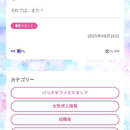
それでは、また！
運営スタッフ
2025年09月16日
投
<< 前へ
次へ >>
稿
ナ
ビ
ゲ
カテゴリー
ー
シ
バックオフィススタッフ
ョ
ン
女性求人情報
役職者