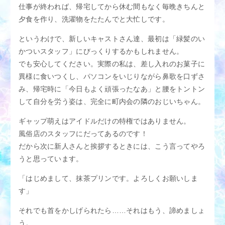
仕事が終われば、帰宅してから休む間もなく毎晩きちんと
夕食を作り、洗濯物をたたんでと大忙しです。
というわけで、新しいキャストさん達、最初は「緑髪のい
かついスタッフ」にびっくりするかもしれません。
でも安心してください。実際の私は、差し入れのお菓子に
異様に食いつくし、パソコンをいじりながら鼻歌を口ずさ
み、帰宅時に「今日もよく頑張ったなあ」と腰をトントン
して自分を労う姿は、完全に町内会の隣のおじいちゃん。
ギャップ萌えはアイドルだけの特権ではありません。
風俗店のスタッフにだってあるのです！
だから次に新人さんと挨拶するときには、こう言ってやろ
うと思っています。
「はじめまして、抹茶プリンです。よろしくお願いしま
す」
それでも首をかしげられたら……それはもう、諦めましょ
う。