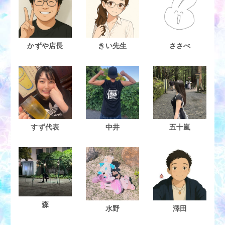
かずや店長
きい先生
ささべ
すず代表
中井
五十嵐
森
水野
澤田