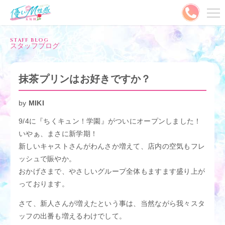
メニュー
STAFF BLOG
スタッフブログ
MENU
ご予約はこちら
抹茶プリンはお好きですか？
出勤情報
キャスト
by
MIKI
9/4に『ちくキュン！学園』がついにオープンしました！
料金システム
写メ日記
いやぁ、まさに新学期！
新しいキャストさんがわんさか増えて、店内の空気もフレ
割引情報
ランキング
ッシュで賑やか。
おかげさまで、やさしいグループ全体もますます盛り上が
口コミ
コスプレ
っております。
動画
やさMとは？
さて、新人さんが増えたという事は、当然ながら我々スタ
ッフの出番も増えるわけでして。