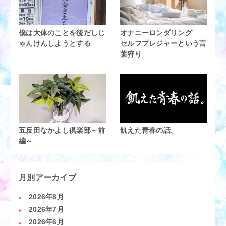
僕は大体のことを後だしじ
オナニーロンダリング ──
ゃんけんしようとする
セルフプレジャーという言
葉狩り
五反田なかよし倶楽部～前
飢えた青春の話。
編～
月別アーカイブ
2026年8月
2026年7月
2026年6月