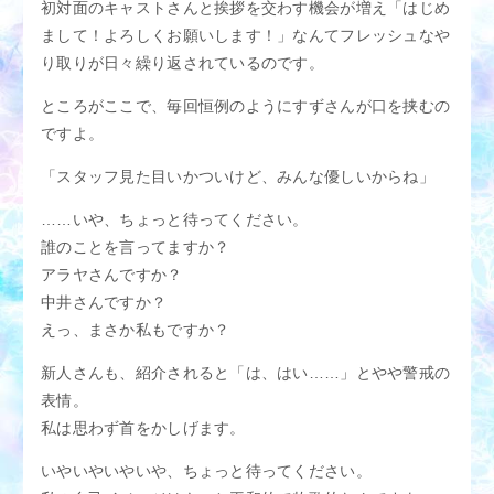
アクセス
M性感適正診断
初対面のキャストさんと挨拶を交わす機会が増え「はじめ
まして！よろしくお願いします！」なんてフレッシュなや
M性感用語集
スタッフブログ
り取りが日々繰り返されているのです。
ところがここで、毎回恒例のようにすずさんが口を挟むの
女性求人
男性求人
ですよ。
「スタッフ見た目いかついけど、みんな優しいからね」
……いや、ちょっと待ってください。
誰のことを言ってますか？
アラヤさんですか？
中井さんですか？
えっ、まさか私もですか？
新人さんも、紹介されると「は、はい……」とやや警戒の
表情。
私は思わず首をかしげます。
いやいやいやいや、ちょっと待ってください。