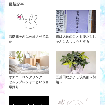
最新記事
恋愛観をAIに分析させてみ
僕は大体のことを後だしじ
た
ゃんけんしようとする
オナニーロンダリング ──
五反田なかよし倶楽部～前
セルフプレジャーという言
編～
葉狩り