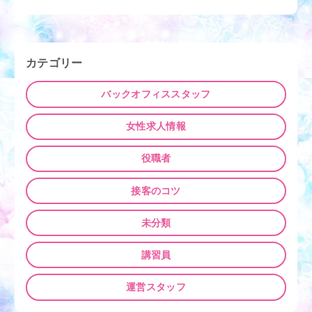
稿
ナ
ビ
ゲ
カテゴリー
ー
シ
バックオフィススタッフ
ョ
ン
女性求人情報
役職者
接客のコツ
未分類
講習員
運営スタッフ