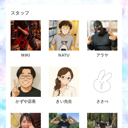
スタッフ
MIKI
NATU
アラヤ
かずや店長
きい先生
ささべ