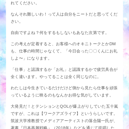
れてください。
なんそれ難しいわ！って人は自分をニートだと思ってくだ
さい。
自由ですよね？何をするもしないもあなた次第です。
この考えが定着すると、お客様へのオキニトークとかDM
も、仕事の時間じゃなくて、「今日会った〇〇くんにお礼
しよ〜」になります。
「仕事」と認識するか「お礼」と認識するかで疲労具合が
全く違います。やってることは全く同じなのに。
わたしは今生きているだけだけど側から見たら仕事を頑張
っているように映るのもなんかお得な気がしています。
大発見だ！とテンションとQOLが爆上がりしていた五十嵐
ですが、これは【ワークアズライフ】というらしいです。
筑波大学准教授でメディアアーティストの落合陽一氏が、
著書『日本再興戦略』（2018年）などを通じて提唱した