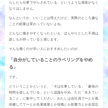
アクセス
M性感適正診断
らしたら仕事でやらされている、というような感覚がなく
なりはしません。
M性感用語集
スタッフブログ
なんというか、いいことは増えたけど、実際のところ嫌な
ことの総量は変わっていないよね。
女性求人
男性求人
どんなに働きやすくなったといえ、ぼんやりとした不満は
誰しもが持っていると感じます。
そんな働くのが辛い人におすすめしたいのが、
「自分がしていることのラベリングをやめ
る」
です。
どういうことかというと、「今は仕事している」「趣味の
時間を楽しんでいる」という認識をやめ、ただ「生きてい
ること」に集中してください。わたしは会社員で〜とか風
俗嬢してて〜とか先輩後輩とか役職とか影響力とか全部忘