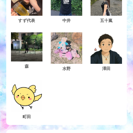
すず代表
中井
五十嵐
森
水野
澤田
町田