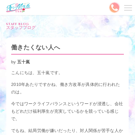
メニュー
STAFF BLOG
スタッフブログ
MENU
ご予約はこちら
働きたくない人へ
出勤情報
キャスト
by
五十嵐
こんにちは、五十嵐です。
料金システム
写メ日記
2010年あたりですかね、働き方改革が具体的に行われた
割引情報
ランキング
のは。
今ではワークライフバランスというワードが浸透し、会社
口コミ
コスプレ
もどれだけ福利厚生が充実しているかを競っている感じ
で。
動画
やさMとは？
でもね、結局労働が嫌いだったり、対人関係が苦手な人か