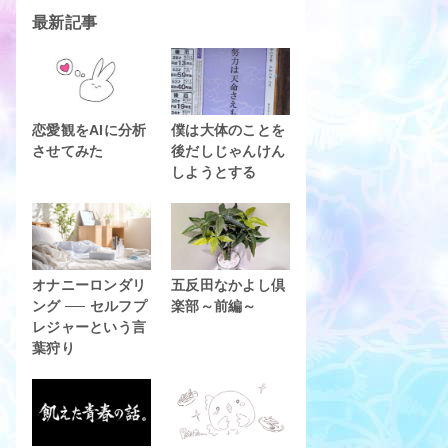
最新記事
恋愛観をAIに分析
僕は大体のことを
させてみた
後だしじゃんけん
しようとする
オナニーロンダリ
五反田なかよし倶
ング ── セルフプ
楽部～前編～
レジャーという言
葉狩り