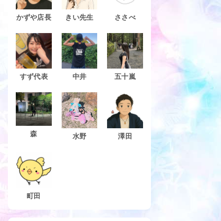
かずや店長
きい先生
ささべ
すず代表
中井
五十嵐
森
水野
澤田
町田