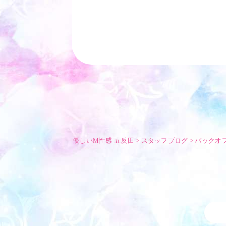
優しいM性感 五反田
>
スタッフブログ
>
バックオ