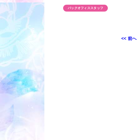
バックオフィススタッフ
投
<< 前へ
稿
ナ
ビ
ゲ
ー
シ
ョ
ン