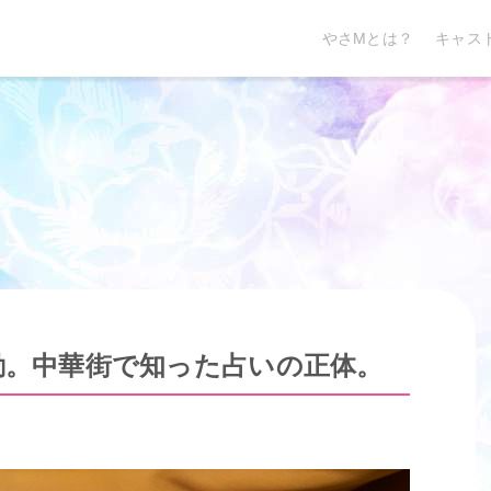
やさMとは？
キャス
動。中華街で知った占いの正体。