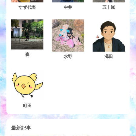
すず代表
中井
五十嵐
森
水野
澤田
町田
最新記事