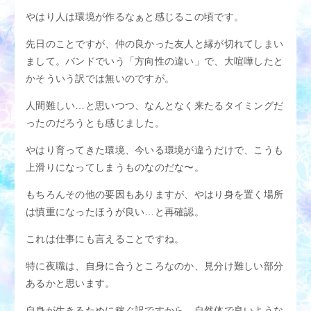
アクセス
M性感適正診断
やはり人は環境が作るなぁと感じるこの頃です。
M性感用語集
スタッフブログ
先日のことですが、仲の良かった友人と縁が切れてしまい
まして。バンドでいう「方向性の違い」で、大喧嘩したと
女性求人
男性求人
かそういう訳では無いのですが。
人間難しい…と思いつつ、なんとなく来たるタイミングだ
ったのだろうとも感じました。
やはり育ってきた環境、今いる環境が違うだけで、こうも
上滑りになってしまうものなのだな〜。
もちろんその他の要因もありますが、やはり身を置く場所
は慎重になったほうが良い…と再確認。
これは仕事にも言えることですね。
特に夜職は、自身に合うところなのか、見分け難しい部分
あるかと思います。
自身が生きるために稼ぐ訳ですから、自然体で良いような