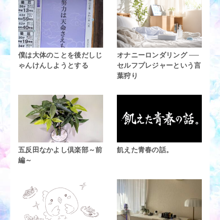
僕は大体のことを後だしじ
オナニーロンダリング ──
ゃんけんしようとする
セルフプレジャーという言
葉狩り
五反田なかよし倶楽部～前
飢えた青春の話。
編～