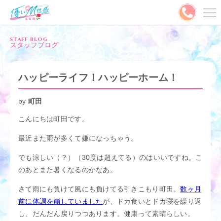
メニュー
STAFF BLOG
スタッフブログ
MENU
ご予約はこちら
ハッピーライフ！ハッピーホーム！
出勤情報
キャスト
by
町田
こんにちは町田です。
料金システム
写メ日記
最近また雨が多くて嫌になっちゃう。
割引情報
ランキング
でも涼しい（？）（30度は超えてる）のはいいですね。こ
のあとまた暑くなるのかなあ。
口コミ
コスプレ
さて雨にも負けて風にも負けてる引きこもり町田。
数ヶ月
動画
やさMとは？
前に体調を崩していました
が、ドカ食いとドカ寝を繰り返
し、だんだん戻りつつあります。健康って素晴らしい。