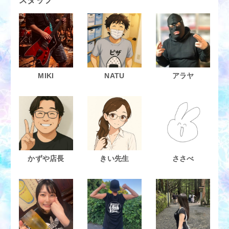
スタッフ
MIKI
NATU
アラヤ
かずや店長
きい先生
ささべ