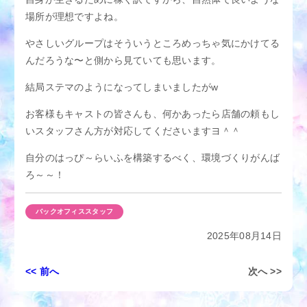
場所が理想ですよね。
やさしいグループはそういうところめっちゃ気にかけてる
んだろうな〜と側から見ていても思います。
結局ステマのようになってしまいましたがw
お客様もキャストの皆さんも、何かあったら店舗の頼もし
いスタッフさん方が対応してくださいますヨ＾＾
自分のはっぴ～らいふを構築するべく、環境づくりがんば
ろ～～！
バックオフィススタッフ
2025年08月14日
投
<< 前へ
次へ >>
稿
ナ