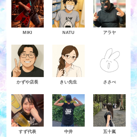
MIKI
NATU
アラヤ
かずや店長
きい先生
ささべ
すず代表
中井
五十嵐