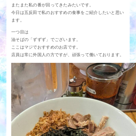
アクセス
M性感適正診断
またまた私の番が回ってきたみたいです。
今日は五反田で私のおすすめの食事をご紹介したいと思い
M性感用語集
スタッフブログ
ます。
女性求人
男性求人
一つ目は
油そばの「ずずず」でございます。
ここはマジでおすすめのお店です。
店員は常に外国人の方ですが、頑張って働いております。