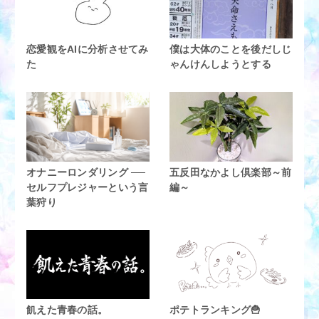
恋愛観をAIに分析させてみ
僕は大体のことを後だしじ
た
ゃんけんしようとする
オナニーロンダリング ──
五反田なかよし倶楽部～前
セルフプレジャーという言
編～
葉狩り
飢えた青春の話。
ポテトランキング🍟