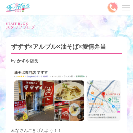
メニュー
STAFF BLOG
スタッフブログ
MENU
ご予約はこちら
ずずず×アルブル×油そば×愛情弁当
出勤情報
キャスト
by
かずや店長
料金システム
写メ日記
割引情報
ランキング
口コミ
コスプレ
動画
やさMとは？
みなさんごきげんよう！！