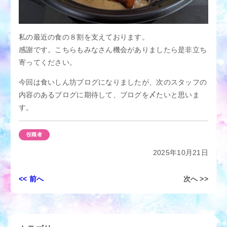
私の最近の食の８割を支えております。
感謝です。こちらもみなさん機会がありましたら是非立ち
寄ってください。
今回は食いしん坊ブログになりましたが、次のスタッフの
内容のあるブログに期待して、ブログを〆たいと思いま
す。
役職者
2025年10月21日
投
<< 前へ
次へ >>
稿
ナ
ビ
ゲ