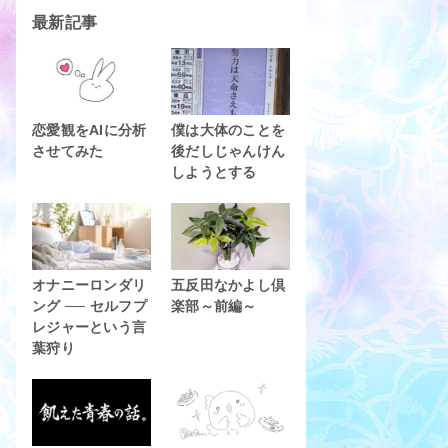
最新記事
恋愛観をAIに分析
僕は大体のことを
させてみた
後だしじゃんけん
しようとする
オナニーロンダリ
五反田なかよし倶
ング ── セルフプ
楽部～前編～
レジャーという言
葉狩り