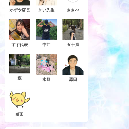
かずや店長
きい先生
ささべ
すず代表
中井
五十嵐
森
水野
澤田
町田