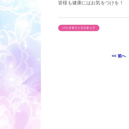
皆様も健康にはお気をつけを！
バックオフィススタッフ
投
<< 前へ
稿
ナ
ビ
ゲ
ー
シ
ョ
ン