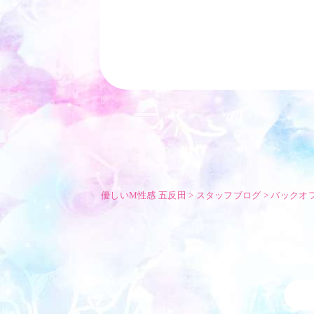
優しいM性感 五反田
>
スタッフブログ
>
バックオ